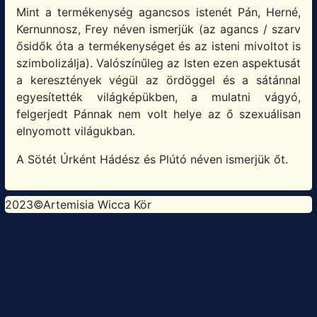
Mint a termékenység agancsos istenét Pán, Herné,
Kernunnosz, Frey néven ismerjük (az agancs / szarv
ősidők óta a termékenységet és az isteni mivoltot is
szimbolizálja). Valószínűleg az Isten ezen aspektusát
a keresztények végül az ördöggel és a sátánnal
egyesítették világképükben, a mulatni vágyó,
felgerjedt Pánnak nem volt helye az ő szexuálisan
elnyomott világukban.
A Sötét Úrként Hádész és Plútó néven ismerjük őt.
2023©Artemisia Wicca Kör