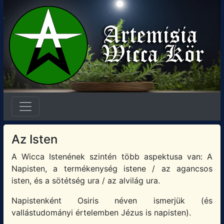
Az Isten
A Wicca Istenének szintén több aspektusa van: A
Napisten, a termékenység istene / az agancsos
isten, és a sötétség ura / az alvilág ura.
Napistenként Osiris néven ismerjük (és
vallástudományi értelemben Jézus is napisten).